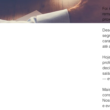
Foi 
rem
prox
Des
segm
car
até 
Hoj
pro
dec
salá
— ev
Mai
con
Nos
e e