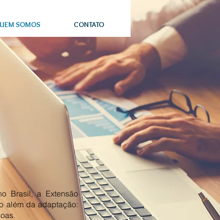
UEM SOMOS
CONTATO
 Brasil, a Extensão
o além da adaptação:
soas.