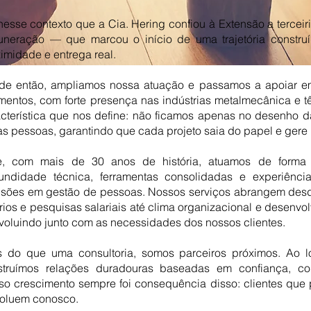
nesse contexto que a Cia. Hering confiou à Extensão a tercei
uneração — que marcou o início de uma trajetória construí
imidade e entrega real.
de então, ampliamos nossa atuação e passamos a apoiar em
entos, com forte presença nas indústrias metalmecânica e t
acterística que nos define: não ficamos apenas no desenho
as pessoas, garantindo que cada projeto saia do papel e gere 
e, com mais de 30 anos de história, atuamos de forma 
fundidade técnica, ferramentas consolidadas e experiência
isões em gestão de pessoas. Nossos serviços abrangem desd
rios e pesquisas salariais até clima organizacional e desenvo
oluindo junto com as necessidades dos nossos clientes.
s do que uma consultoria, somos parceiros próximos. Ao lo
struímos relações duradouras baseadas em confiança, con
so crescimento sempre foi consequência disso: clientes qu
voluem conosco.